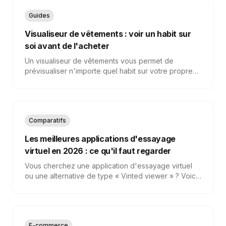
Guides
Visualiseur de vêtements : voir un habit sur
soi avant de l'acheter
Un visualiseur de vêtements vous permet de
prévisualiser n'importe quel habit sur votre propre
corps à partir d'une seule photo — sans appli AR ni
cabine d'essayage. Voici comment ça marche et
comment obtenir un rendu fidèle.
Comparatifs
Les meilleures applications d'essayage
virtuel en 2026 : ce qu'il faut regarder
Vous cherchez une application d'essayage virtuel
ou une alternative de type « Vinted viewer » ? Voici
les critères qui comptent vraiment et comment
l'essayage IA par photo se compare aux applis AR.
E-commerce